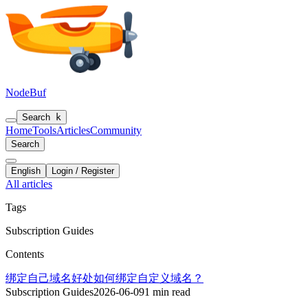
NodeBuf
Search
k
Home
Tools
Articles
Community
Search
English
Login / Register
All articles
Tags
Subscription Guides
Contents
绑定自己域名好处
如何绑定自定义域名？
Subscription Guides
2026-06-09
1 min read