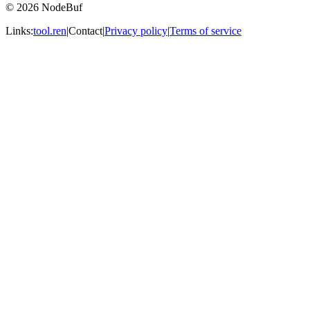
© 2026 NodeBuf
Links:
tool.ren
|
Contact
|
Privacy policy
|
Terms of service