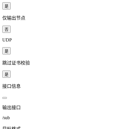
是
仅输出节点
否
UDP
是
跳过证书校验
是
接口信息
输出接口
/sub
目标格式